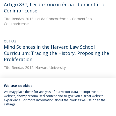
Artigo 83.º, Lei da Concorrência - Comentário
Conimbricense
Tito Rendas
2013. Lei da Concorrência - Comentário
Conimbricense
OUTRAS
Mind Sciences in the Harvard Law School
Curriculum: Tracing the History, Proposing the
Proliferation
Tito Rendas
2012. Harvard University
We use cookies
We may place these for analysis of our visitor data, to improve our
website, show personalised content and to give you a great website
experience. For more information about the cookies we use open the
Política de Privacidade
Termos & Condições
settings.
Direitos do Titular dos Dados