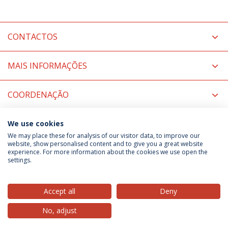
CONTACTOS
MAIS INFORMAÇÕES
COORDENAÇÃO
TESTEMUNHO
We use cookies
We may place these for analysis of our visitor data, to improve our
website, show personalised content and to give you a great website
experience. For more information about the cookies we use open the
Política de Privacidade
Termos & Condições
settings.
Direitos do Titular dos Dados
Accept all
Deny
No, adjust
© 2026 Universidade Católica Portuguesa