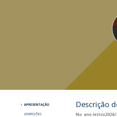
Mestrado em Direito | Fiscal
Mestrado em Direito | Forense
Master of Transnational Law
Descrição 
APRESENTAÇÃO
No ano letivo2026/
ADMISSÕES