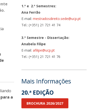
ente
1.º e 2.º Semestres:
ão.
Ana Ferrão
E-mail:
mestradosdireito.sede@ucp.pt
Tel.: (+351) 21 721 41 74
ia
3.º Semestre - Dissertação:
Anabela Filipe
E-mail:
afilipe@ucp.pt
s
Tel.: (+351) 21 721 41 76
de
Mais Informações
aliando
20.ª EDIÇÃO
 para a
BROCHURA 2026/2027