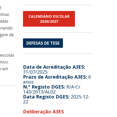
é
linar,
CALENDÁRIO ESCOLAR
radas
2026/2027
ionando
agem de
DEFESAS DE TESE
 escolas
mico.
Data de Acreditação A3ES:
oram
31/07/2025
Prazo de Acreditação A3ES:
6
anos
N.º Registo DGES:
R/A-Cr
143/2013/AL02
Data Registo DGES:
2025-12-
22
Deliberação A3ES