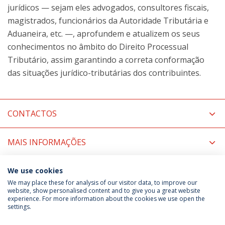
jurídicos — sejam eles advogados, consultores fiscais,
magistrados, funcionários da Autoridade Tributária e
Aduaneira, etc. —, aprofundem e atualizem os seus
conhecimentos no âmbito do Direito Processual
Tributário, assim garantindo a correta conformação
das situações jurídico-tributárias dos contribuintes.
CONTACTOS
MAIS INFORMAÇÕES
COORDENAÇÃO
We use cookies
We may place these for analysis of our visitor data, to improve our
website, show personalised content and to give you a great website
experience. For more information about the cookies we use open the
Política de Privacidade
Termos & Condições
settings.
Direitos do Titular dos Dados