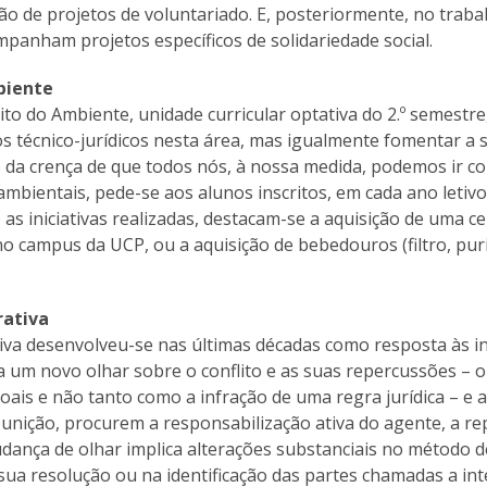
ção de projetos de voluntariado. E, posteriormente, no tra
mpanham projetos específicos de solidariedade social.
biente
ito do Ambiente, unidade curricular optativa do 2.º semestr
técnico-jurídicos nesta área, mas igualmente fomentar a sua
o da crença de que todos nós, à nossa medida, podemos ir c
bientais, pede-se aos alunos inscritos, em cada ano letiv
 as iniciativas realizadas, destacam-se a aquisição de uma 
no campus da UCP, ou a aquisição de bebedouros (filtro, pu
rativa
tiva desenvolveu-se nas últimas décadas como resposta às i
a um novo olhar sobre o conflito e as suas repercussões – o
oais e não tanto como a infração de uma regra jurídica – e 
punição, procurem a responsabilização ativa do agente, a r
udança de olhar implica alterações substanciais no método
ua resolução ou na identificação das partes chamadas a inte