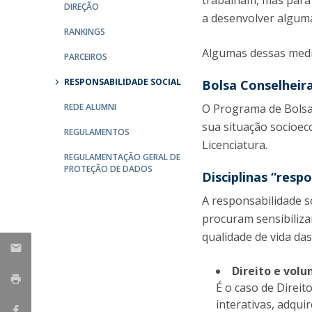
trabalham, mas para 
Mestrado em Direito | Fiscal
DIREÇÃO
a desenvolver algumas
Mestrado em Direito | Forense
RANKINGS
Master of Transnational Law
Algumas dessas medi
PARCEIROS
RESPONSABILIDADE SOCIAL
Bolsa Conselheir
REDE ALUMNI
O Programa de Bolsas
sua situação socioec
REGULAMENTOS
Licenciatura.
REGULAMENTAÇÃO GERAL DE
PROTEÇÃO DE DADOS
Disciplinas “resp
A responsabilidade so
procuram sensibiliza
qualidade de vida da
Direito e volu
É o caso de Direit
interativas, adqu