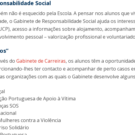
onsabilidade Social
bém não é esquecido pela Escola. A pensar nos alunos que v
ade, o Gabinete de Responsabilidade Social ajuda os inter
 UCP), acesso a informações sobre alojamento, acompanhame
lvimento pessoal – valorização profissional e voluntariado
ios”
avés do
Gabinete de Carreiras
, os alunos têm a oportunidade
rcionando-lhes ter contacto e acompanhar de perto casos e
as organizações com as quais o Gabinete desenvolve alguns
gal
ção Portuguesa de Apoio à Vítima
anças SOS
nacional
Mulheres contra a Violência
iso Solidário
 Portuguesa