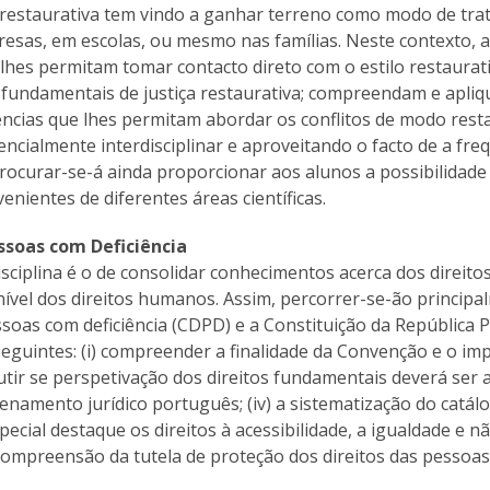
a restaurativa tem vindo a ganhar terreno como modo de tra
sas, em escolas, ou mesmo nas famílias. Neste contexto, a 
lhes permitam tomar contacto direto com o estilo restaurati
undamentais de justiça restaurativa; compreendam e apliq
cias que lhes permitam abordar os conflitos de modo rest
encialmente interdisciplinar e aproveitando o facto de a fre
procurar-se-á ainda proporcionar aos alunos a possibilidad
nientes de diferentes áreas científicas.
ssoas com Deficiência
isciplina é o de consolidar conhecimentos acerca dos direit
nível dos direitos humanos. Assim, percorrer-se-ão princi
essoas com deficiência (CDPD) e a Constituição da República
seguintes: (i) compreender a finalidade da Convenção e o i
iscutir se perspetivação dos direitos fundamentais deverá ser 
namento jurídico português; (iv) a sistematização do catá
special destaque os direitos à acessibilidade, a igualdade e 
compreensão da tutela de proteção dos direitos das pessoas 