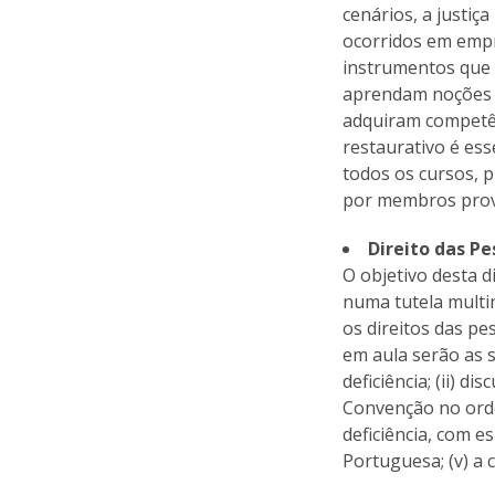
cenários, a justiç
ocorridos em empre
instrumentos que 
aprendam noções f
adquiram competên
restaurativo é ess
todos os cursos, 
por membros prove
Direito das Pe
O objetivo desta d
numa tutela multi
os direitos das p
em aula serão as 
deficiência; (ii) d
Convenção no orde
deficiência, com e
Portuguesa; (v) a 