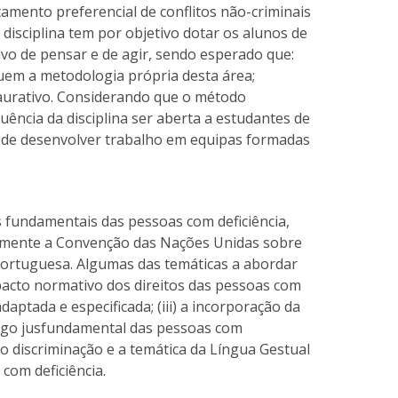
tamento preferencial de conflitos não-criminais
disciplina tem por objetivo dotar os alunos de
vo de pensar e de agir, sendo esperado que:
uem a metodologia própria desta área;
aurativo. Considerando que o método
quência da disciplina ser aberta a estudantes de
e de desenvolver trabalho em equipas formadas
os fundamentais das pessoas com deficiência,
palmente a Convenção das Nações Unidas sobre
 Portuguesa. Algumas das temáticas a abordar
mpacto normativo dos direitos das pessoas com
adaptada e especificada; (iii) a incorporação da
logo jusfundamental das pessoas com
não discriminação e a temática da Língua Gestual
com deficiência.