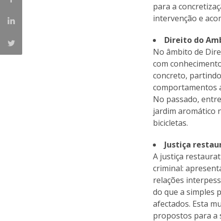
para a concretiza
intervenção e aco
Direito do Am
No âmbito de Dire
com conhecimentos 
concreto, partind
comportamentos am
No passado, entre
jardim aromático 
bicicletas.
Justiça restau
A justiça restaura
criminal: apresent
relações interpess
do que a simples 
afectados. Esta m
propostos para a s