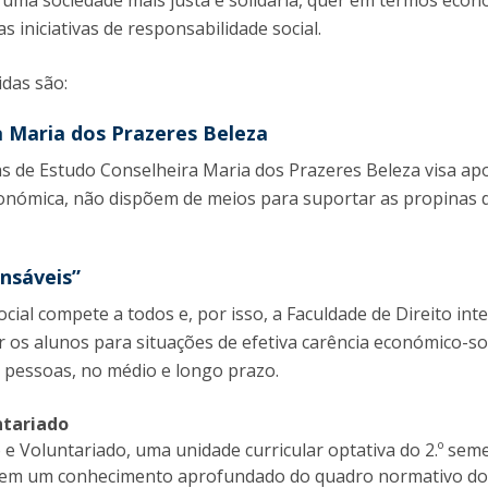
uma sociedade mais justa e solidária, quer em termos econó
 iniciativas de responsabilidade social.
das são:
a Maria dos Prazeres Beleza
 de Estudo Conselheira Maria dos Prazeres Beleza visa apo
onómica, não dispõem de meios para suportar as propinas d
onsáveis”
cial compete a todos e, por isso, a Faculdade de Direito inte
r os alunos para situações de efetiva carência económico-s
s pessoas, no médio e longo prazo.
ntariado
o e Voluntariado, uma unidade curricular optativa do 2.º sem
irem um conhecimento aprofundado do quadro normativo do se