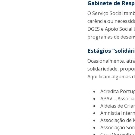
Gabinete de Resp
O Serviço Social tam
carência ou necessid
DGES e Apoio Social
programas de desenvo
Estágios “solidár
Ocasionalmente, atr
solidariedade, propo
Aqui ficam algumas d
Acredita Portu
APAV – Associa
Aldeias de Cri
Amnistia Inter
Associação de 
Associação Sorr
Cruz Vermelha