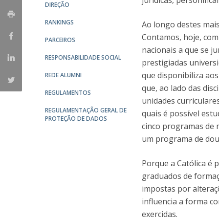
jurídicas, personifi
Mestrado em Direito | Fiscal
DIREÇÃO
Mestrado em Direito | Forense
RANKINGS
Ao longo destes mais
Master of Transnational Law
Contamos, hoje, com 
PARCEIROS
nacionais a que se 
RESPONSABILIDADE SOCIAL
prestigiadas univers
que disponibiliza a
REDE ALUMNI
que, ao lado das disc
REGULAMENTOS
unidades curriculare
REGULAMENTAÇÃO GERAL DE
quais é possível est
PROTEÇÃO DE DADOS
cinco programas de m
um programa de dout
Porque a Católica é 
graduados de forma
impostas por alteraç
influencia a forma co
exercidas.