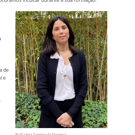
procuramos inculcar durante a sua formação.
a
a de
l e
-
Prof.ª Ana Taveira da Fonseca