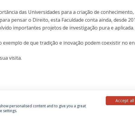
rtância das Universidades para a criação de conhecimento,
ara pensar o Direito, esta Faculdade conta ainda, desde 20
vido importantes projetos de investigação pura e aplicada.
 o exemplo de que tradição e inovação podem coexistir no ens
ua visita.
Accept all
, show personalised content and to give you a great
 settings.
Política de Privacidade
Termos & Condições
Direitos do Titular dos Dados