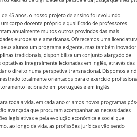
cam os valores da dignidade da pessoa e da justiça que lhes 
 de 45 anos, o nosso projeto de ensino foi evoluindo.
um corpo docente próprio e qualificado de professores
juntam anualmente muitos outros provindos das mais
idades europeias e americanas. Oferecemos uma licenciatur
os seus alunos um programa exigente, mas também inovador
iplinas tradicionais, disponibiliza um conjunto alargado de
s optativas integralmente lecionadas em inglês, através das
udar o direito numa perspetiva transnacional. Dispomos aind
estrado totalmente orientados para o exercício profissiona
oramento lecionado em português e em inglês.
para toda a vida, em cada ano criamos novos programas pós
ção avançada que procuram acompanhar as necessidades
ões legislativas e pela evolução económica e social que
mo, ao longo da vida, as profissões jurídicas vão sendo