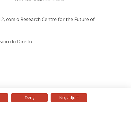
12, com o Research Centre for the Future of
ino do Direito.
Deny
No, adjust
© 2026 Universidade Católica Portuguesa