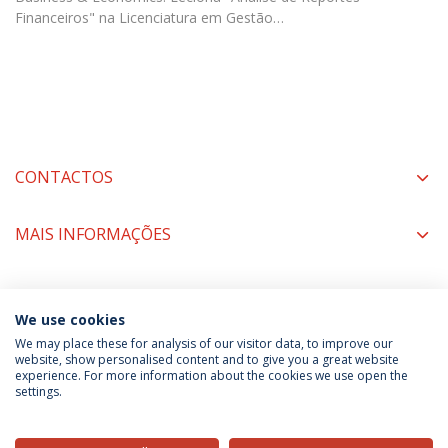
Financeiros" na Licenciatura em Gestão…
CONTACTOS
MAIS INFORMAÇÕES
COORDENAÇÃO
We use cookies
We may place these for analysis of our visitor data, to improve our
website, show personalised content and to give you a great website
experience. For more information about the cookies we use open the
Política de Privacidade
Termos & Condições
settings.
Direitos do Titular dos Dados