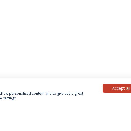
Accept all
, show personalised content and to give you a great
 settings.
Política de Privacidade
Termos & Condições
Direitos do Titular dos Dados