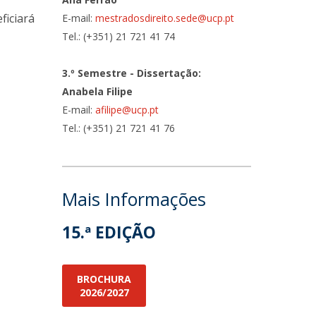
ficiará
E-mail:
mestradosdireito.sede@ucp.pt
Tel.: (+351) 21 721 41 74
3.º Semestre - Dissertação:
Anabela Filipe
E-mail:
afilipe@ucp.pt
Tel.: (+351) 21 721 41 76
Mais Informações
15.ª EDIÇÃO
BROCHURA
2026/2027