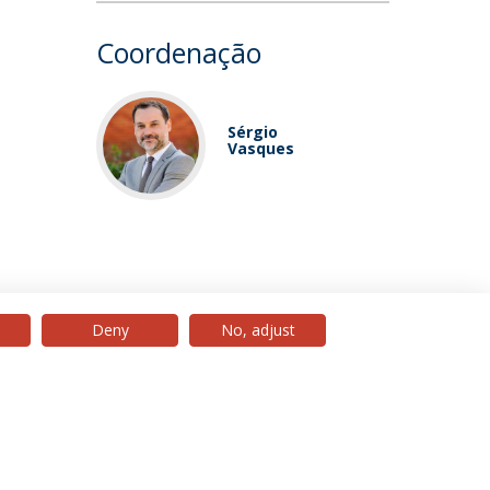
Coordenação
Sérgio
Vasques
Deny
No, adjust
© 2026 Universidade Católica Portuguesa