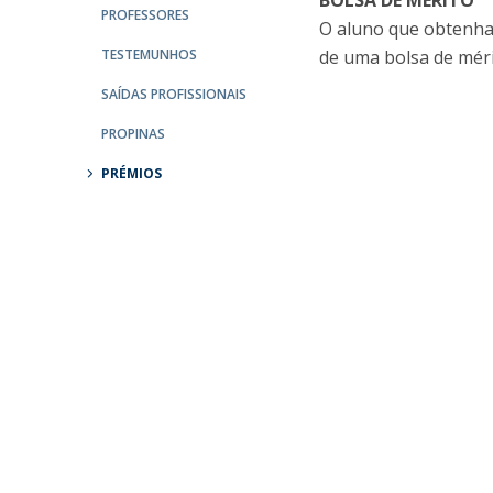
BOLSA DE MÉRITO
Mestrado em Direito | Fiscal
PROFESSORES
O aluno que obtenha 
Mestrado em Direito | Forense
TESTEMUNHOS
de uma bolsa de méri
Master of Transnational Law
SAÍDAS PROFISSIONAIS
PROPINAS
PRÉMIOS