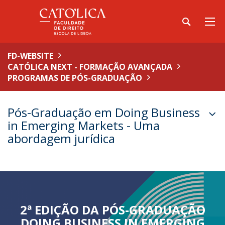
FD-WEBSITE
CATÓLICA NEXT - FORMAÇÃO AVANÇADA
PROGRAMAS DE PÓS-GRADUAÇÃO
Pós-Graduação em Doing Business
in Emerging Markets - Uma
abordagem jurídica
2ª EDIÇÃO DA PÓS-GRADUAÇÃO
DOING BUSINESS IN EMERGING