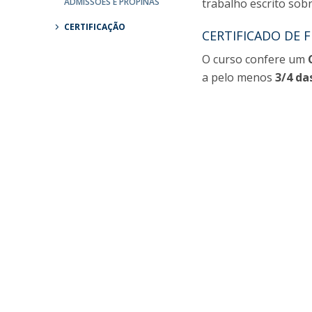
Mestrado em Direito | Fiscal
ADMISSÕES E PROPINAS
trabalho escrito so
Mestrado em Direito | Forense
CERTIFICAÇÃO
CERTIFICADO DE F
Master of Transnational Law
O curso confere um
a pelo menos
3/4 da