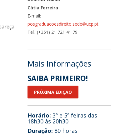
Cátia Ferreira
E-mail:
posgraduacoesdireito.sede@ucp.pt
areça
Tel.: (+351) 21 721 41 79
Mais Informações
SAIBA PRIMEIRO!
PRÓXIMA EDIÇÃO
Horário:
3ª e 5ª feiras das
18h30 às 20h30
Duração:
80 horas