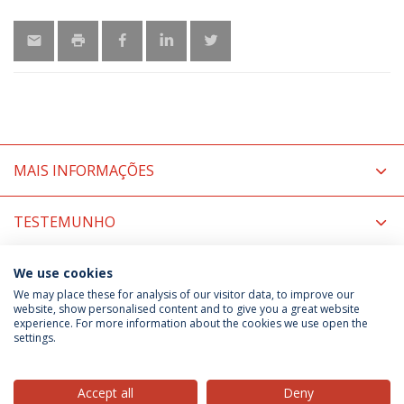
MAIS INFORMAÇÕES
TESTEMUNHO
ÚLTIMAS NOTÍCIAS
We use cookies
We may place these for analysis of our visitor data, to improve our
website, show personalised content and to give you a great website
experience. For more information about the cookies we use open the
Política de Privacidade
Termos & Condições
settings.
Direitos do Titular dos Dados
Accept all
Deny