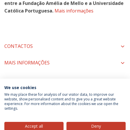
entre a Fundação Amélia de Mello e a Universidade
Católica Portuguesa.
Mais informações
CONTACTOS
MAIS INFORMAÇÕES
COORDENAÇÃO
We use cookies
We may place these for analysis of our visitor data, to improve our
website, show personalised content and to give you a great website
experience. For more information about the cookies we use open the
Política de Privacidade
Termos & Condições
settings.
Direitos do Titular dos Dados
Accept all
Deny