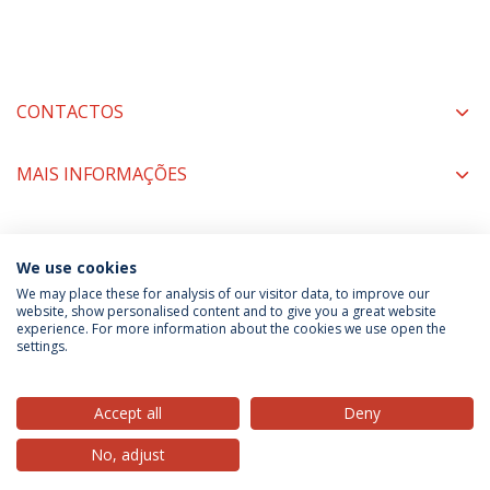
CONTACTOS
MAIS INFORMAÇÕES
COORDENAÇÃO
We use cookies
We may place these for analysis of our visitor data, to improve our
website, show personalised content and to give you a great website
experience. For more information about the cookies we use open the
Política de Privacidade
Termos & Condições
settings.
Direitos do Titular dos Dados
Accept all
Deny
No, adjust
© 2026 Universidade Católica Portuguesa