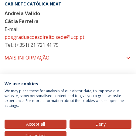
GABINETE CATÓLICA NEXT
Andreia Valido
Cátia Ferreira
E-mail:
posgraduacoesdireito.sede@ucp.pt
Tel.: (+351) 21 721 41 79
MAIS INFORMAÇÃO
COORDENAÇÃO
We use cookies
We may place these for analysis of our visitor data, to improve our
website, show personalised content and to give you a great website
experience. For more information about the cookies we use open the
Política de Privacidade
Termos & Condições
settings.
Direitos do Titular dos Dados
Accept all
Deny
No, adjust