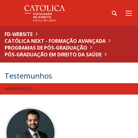
FD-WEBSITE
CATÓLICA NEXT - FORMAÇÃO AVANÇADA
PROGRAMAS DE PÓS-GRADUAÇÃO
PÓS-GRADUAÇÃO EM DIREITO DA SAÚDE
Testemunhos
APRESENTAÇÃO