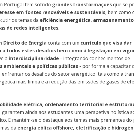
em Portugal tem sofrido
grandes transformações
que se p
teresse em fontes renováveis e sustentáveis
, bem como 
scutir os temas da
eficiência energética
,
armazenamento
as de redes inteligentes
.
 Direito de Energia
conta com um
currículo que visa dar
a a todos estes desafios bem como à legislação em vigo
ve a
interdisciplinaridade
- integrando conhecimentos de
s ambientais e políticas públicas
- por forma a capacitar 
 enfrentar os desafios do setor energético, tais como a tra
gética mais limpa e a redução das emissões de gases de efe
bilidade elétrica, ordenamento territorial e estrutura
a
garantem ainda aos estudantes uma perspetiva holística s
ico. E mantém-se o destaque aos temas mais prementes do 
emas da
energia eólica offshore, eletrificação e hidrogén