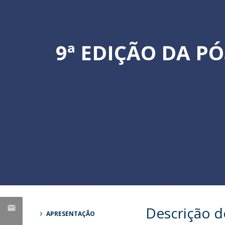
Mestrado em Direito | Fiscal
Mestrado em Direito | Forense
Master of Transnational Law
9ª EDIÇÃO DA P
Descrição 
APRESENTAÇÃO