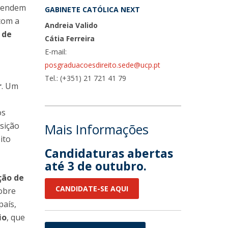
rendem
GABINETE CATÓLICA NEXT
com a
Andreia Valido
 de
Cátia Ferreira
E-mail:
posgraduacoesdireito.sede@ucp.pt
Tel.: (+351) 21 721 41 79
r
. Um
os
nsição
Mais Informações
ito
Candidaturas abertas
até 3 de outubro.
ção de
CANDIDATE-SE AQUI
obre
país,
io
, que