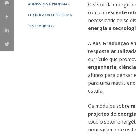
O setor da energia 
ADMISSÕES E PROPINAS
com o
crescente in
CERTIFICAÇÃO E DIPLOMA
necessidade de se di
TESTEMUNHOS
energia e tecnologi
A
Pós-Graduação em
resposta atualizad
currículo que promo
engenharia, ciência
alunos para pensar e
para uma matriz ener
estufa.
Os módulos sobre
mo
projetos de energi
todo o setor energét
nomeadamente os t