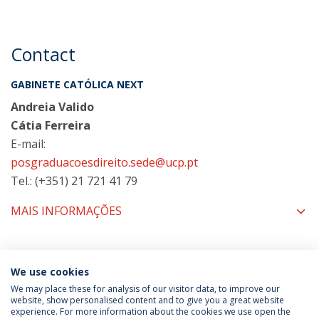
Contact
GABINETE CATÓLICA NEXT
Andreia Valido
Cátia Ferreira
E-mail:
posgraduacoesdireito.sede@ucp.pt
Tel.: (+351) 21 721 41 79
MAIS INFORMAÇÕES
COORDENAÇÃO
We use cookies
We may place these for analysis of our visitor data, to improve our
website, show personalised content and to give you a great website
experience. For more information about the cookies we use open the
Política de Privacidade
Termos & Condições