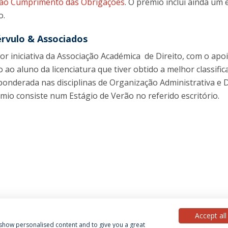
ão Cumprimento das Obrigações
. O prémio inclui ainda um 
o.
érvulo & Associados
or iniciativa da Associação Académica de Direito, com o apo
o ao aluno da licenciatura que tiver obtido a melhor classific
ponderada nas disciplinas de Organização Administrativa e D
émio consiste num Estágio de Verão no referido escritório.
Accept all
, show personalised content and to give you a great