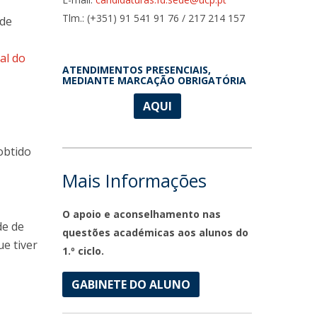
Tlm.: (+351) 91 541 91 76 / 217 214 157
 de
al do
ATENDIMENTOS PRESENCIAIS,
MEDIANTE MARCAÇÃO OBRIGATÓRIA
AQUI
 obtido
Mais Informações
O apoio e aconselhamento nas
de de
questões académicas aos alunos do
ue tiver
1.º ciclo.
GABINETE DO ALUNO