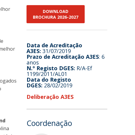
elhor
DOWNLOAD
BROCHURA 2026-2027
de
Data de Acreditação
 melhor
A3ES:
31/07/2019
Prazo de Acreditação A3ES
: 6
anos
N.º Registo DGES:
R/A-Ef
1199/2011/AL01
Data do Registo
dvogados
DGES:
28/02/2019
o
Deliberação A3ES
and
Coordenação
plina