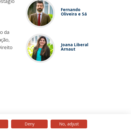
estágio
Fernando
Oliveira e Sá
io da
ação,
Joana Liberal
ireito
Arnaut
Deny
No, adjust