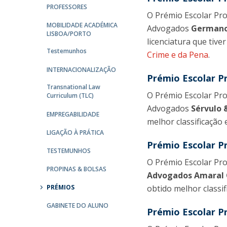
Mestrado em Direito | Fiscal
PROFESSORES
Mestrado em Direito | Forense
O Prémio Escolar Pro
MOBILIDADE ACADÉMICA
Master of Transnational Law
Advogados
Germano 
LISBOA/PORTO
licenciatura que tive
Testemunhos
Crime e da Pena
.
INTERNACIONALIZAÇÃO
Prémio Escolar P
Transnational Law
O Prémio Escolar Pro
Curriculum (TLC)
Advogados
Sérvulo 
EMPREGABILIDADE
melhor classificação
LIGAÇÃO À PRÁTICA
Prémio Escolar P
TESTEMUNHOS
O Prémio Escolar Pro
PROPINAS & BOLSAS
Advogados Amaral 
PRÉMIOS
obtido melhor classi
GABINETE DO ALUNO
Prémio Escolar P