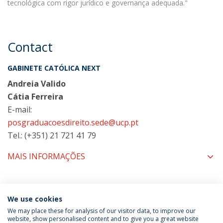
tecnológica com rigor jurídico e governança adequada."
Contact
GABINETE CATÓLICA NEXT
Andreia Valido
Cátia Ferreira
E-mail:
posgraduacoesdireito.sede@ucp.pt
Tel.: (+351) 21 721 41 79
MAIS INFORMAÇÕES
COORDENAÇÃO
We use cookies
We may place these for analysis of our visitor data, to improve our
website, show personalised content and to give you a great website