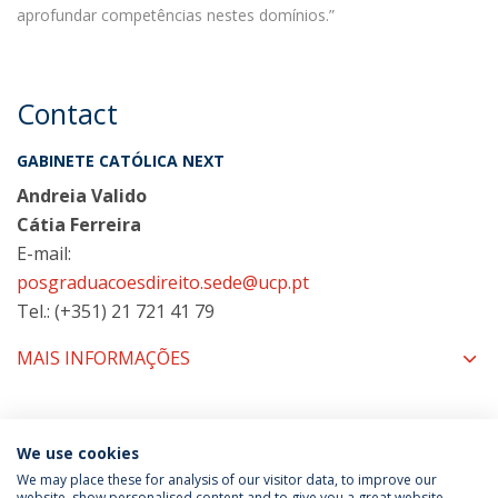
aprofundar competências nestes domínios.”
Contact
GABINETE CATÓLICA NEXT
Andreia Valido
Cátia Ferreira
E-mail:
posgraduacoesdireito.sede@ucp.pt
Tel.: (+351) 21 721 41 79
MAIS INFORMAÇÕES
COORDENAÇÃO
We use cookies
We may place these for analysis of our visitor data, to improve our
website, show personalised content and to give you a great website