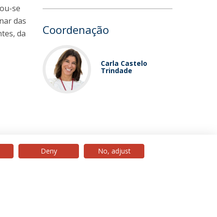
rou-se
nar das
Coordenação
ntes, da
Carla Castelo
Trindade
Deny
No, adjust
© 2026 Universidade Católica Portuguesa