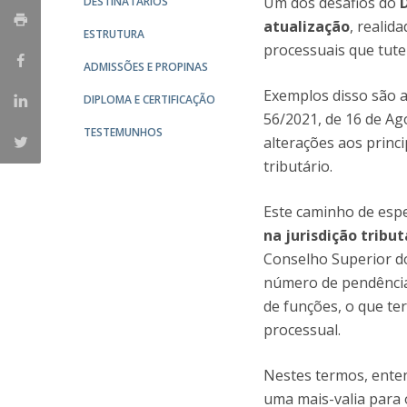
Um dos desafios do
DESTINATÁRIOS
Mestrado em Direito | Fiscal
atualização
, realid
Mestrado em Direito | Forense
ESTRUTURA
Master of Transnational Law
processuais que tute
ADMISSÕES E PROPINAS
Exemplos disso são 
DIPLOMA E CERTIFICAÇÃO
56/2021, de 16 de Ago
TESTEMUNHOS
alterações aos princ
tributário.
Este caminho de esp
na jurisdição tribut
Conselho Superior do
número de pendência
de funções, o que te
processual.
Nestes termos, ente
uma mais-valia para 