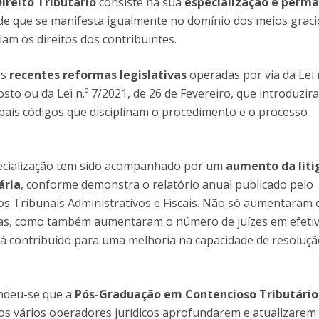
Direito Tributário
consiste na sua
especialização e perm
ade que se manifesta igualmente no domínio dos meios graci
lam os direitos dos contribuintes.
as
recentes reformas legislativas
operadas por via da Lei 
sto ou da Lei n.º 7/2021, de 26 de Fevereiro, que introduzir
ipais códigos que disciplinam o procedimento e o processo
ecialização tem sido acompanhado por um
aumento da liti
ária
, conforme demonstra o relatório anual publicado pelo
s Tribunais Administrativos e Fiscais. Não só aumentaram 
s, como também aumentaram o número de juízes em efetiv
rá contribuído para uma melhoria na capacidade de resoluç
ndeu-se que a
Pós-Graduação em Contencioso Tributário
os vários operadores jurídicos aprofundarem e atualizarem