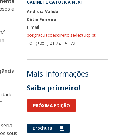
anente
GABINETE CATÓLICA NEXT
osos e
Andreia Valido
Cátia Ferreira
E-mail:
n.º
posgraduacoesdireito.sede@ucp.pt
am
Tel.: (+351) 21 721 41 79
gância
Mais Informações
Saiba primeiro!
o
idade
ão
PRÓXIMA EDIÇÃO
seria
Brochura
 os seus