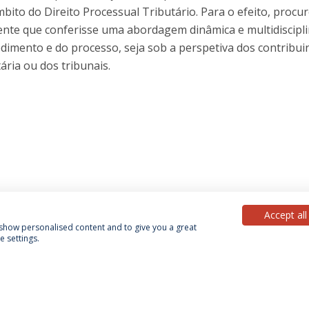
ito do Direito Processual Tributário. Para o efeito, procu
nte que conferisse uma abordagem dinâmica e multidiscipli
edimento e do processo, seja sob a perspetiva dos contribui
ária ou dos tribunais.
Accept all
, show personalised content and to give you a great
 settings.
Política de Privacidade
Termos & Condições
Direitos do Titular dos Dados