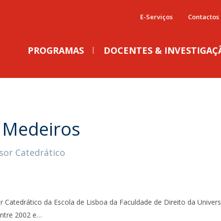
E-Serviços
Contactos
PROGRAMAS
DOCENTES & INVESTIGAÇ
LL.M. Programmes
Católica Research Centre for the Future of
Gabinetes de Apoio
C
IMPRENSA
E
the Law
Admissões
LL.M. Law in a Digital Economy
A
D
 Medeiros
O Centro
Apoio ao Aluno
LL.M. Law in a European and Global Context
P
E
Investigação
Relações Internacionais
LL.M. International Business Law
C
sor Catedrático
Notícias & Eventos
Carreiras
Executive LL.M. Regulation and Compliance
C
C
Revolução digital: uma
Centro de Pareceres
Alumni
C
D
tragédia em três atos! Pelo
Católica Talks
Marketing & Comunicação
C
Doutoramentos
M
Prof. Jorge Pereira da Silva
PAIDC - Plataforma de Apoio à Investigação em Direito
F
Doutoramento em Direito
r Catedrático da Escola de Lisboa da Faculdade de Direito da Universi
na Católica
Serviços Jurídicos
Qua, 29 Jul 2026 - 16:51
Expresso Online
Global Ph.D. Programme
entre 2002 e