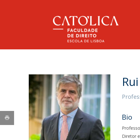
Licenciatura em Direito
Corpo Docente
Apresentação
NOTÍCIAS
Licenciatura em Direito
Mensagem do Diretor
Investigação
Rui
Porquê na Católica?
História
Publicações
Direção
Call for Papers -
Serviços Jurídicos
Profes
Rankings
Mestrados
Conferência Internacional:
Parceiros
Porquê na Católica?
Ethics in the EU's AI Act |
Chairs & Professorships
Responsabilidade Social
Bio
Mestrado em Direito | Administrativo
2027
Rede Alumni
Abreu Professorship in Law and Innovation
Mestrado em Direito e Gestão
Professo
Regulamentos
Qua, 08 Jul 2026 - 15:22
PLMJ Chair in Law and Technology
Mestrado em Direito | Empresarial
Diretor 
Regulamentação Geral de Proteção de Dados