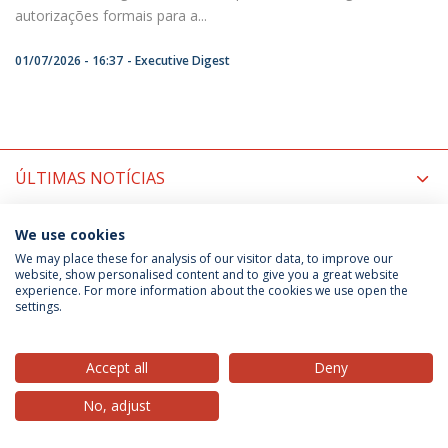
autorizações formais para a...
01/07/2026 - 16:37
Executive Digest
ÚLTIMAS NOTÍCIAS
PRÓXIMOS EVENTOS
We use cookies
We may place these for analysis of our visitor data, to improve our
website, show personalised content and to give you a great website
experience. For more information about the cookies we use open the
Política de Privacidade
Termos & Condições
settings.
Direitos do Titular dos Dados
Accept all
Deny
No, adjust
© 2026 Universidade Católica Portuguesa