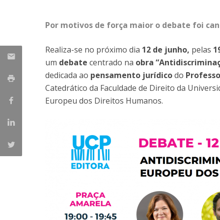
Mestrado em Direito | Fiscal
Mestrado em Direito | Forense
Por motivos de força maior o debate foi can
Master of Transnational Law
Realiza-se no próximo dia
12 de junho,
pelas
1
um
debate
centrado na
obra “Antidiscrimina
dedicada ao
pensamento jurídico
do
Profess
Catedrático da Faculdade de Direito da Universi
Europeu dos Direitos Humanos.