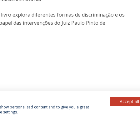
ivro explora diferentes formas de discriminação e os
 papel das intervenções do Juiz Paulo Pinto de
Accept all
, show personalised content and to give you a great
 settings.
Política de Privacidade
Termos & Condições
Direitos do Titular dos Dados