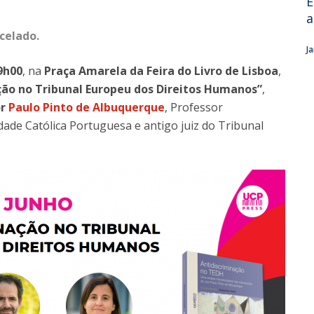
E
a
celado.
J
9h00
, na
Praça Amarela da Feira do Livro de Lisboa
,
ção no Tribunal Europeu dos Direitos Humanos”
,
or
Paulo Pinto de Albuquerque
, Professor
dade Católica Portuguesa e antigo juiz do Tribunal