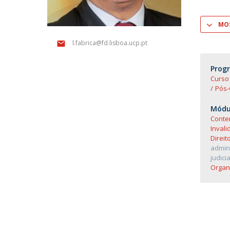
Mestrado em Direito | Fiscal
Mestrado em Direito | Forense
MOS
Master of Transnational Law
l.fabrica@fd.lisboa.ucp.pt
Prog
Curso 
Pós-
Módul
Conten
Invali
Direit
admini
judici
Organ