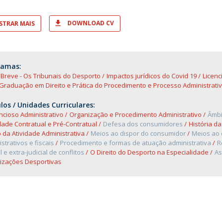
DOWNLOAD CV
TRAR MAIS
ramas:
Breve - Os Tribunais do Desporto
Impactos jurídicos do Covid 19
Licenc
Graduação em Direito e Prática do Procedimento e Processo Administrati
os / Unidades Curriculares:
cioso Administrativo
Organização e Procedimento Administrativo
Âmbi
dade Contratual e Pré-Contratual
Defesa dos consumidores
História da
o da Atividade Administrativa
Meios ao dispor do consumidor
Meios ao 
strativos e fiscais
Procedimento e formas de atuação administrativa
R
al e extra-judicial de conflitos
O Direito do Desporto na Especialidade
As
izações Desportivas