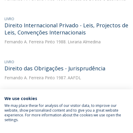
LIVRO
Direito Internacional Privado - Leis, Projectos de
Leis, Convenções Internacionais
Fernando A. Ferreira Pinto
1988. Livraria Almedina
LIVRO
Direito das Obrigações - Jurisprudência
Fernando A. Ferreira Pinto
1987. AAFDL
We use cookies
We may place these for analysis of our visitor data, to improve our
website, show personalised content and to give you a great website
experience. For more information about the cookies we use open the
Política de Privacidade
Termos & Condições
settings.
Direitos do Titular dos Dados