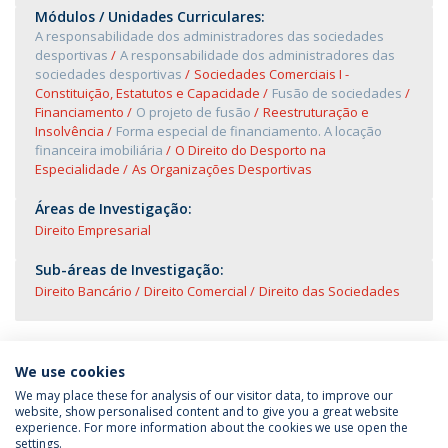
Módulos / Unidades Curriculares:
A responsabilidade dos administradores das sociedades
desportivas
A responsabilidade dos administradores das
sociedades desportivas
Sociedades Comerciais I -
Constituição, Estatutos e Capacidade
Fusão de sociedades
Financiamento
O projeto de fusão
Reestruturação e
Insolvência
Forma especial de financiamento. A locação
financeira imobiliária
O Direito do Desporto na
Especialidade
As Organizações Desportivas
Áreas de Investigação:
Direito Empresarial
Sub-áreas de Investigação:
Direito Bancário
Direito Comercial
Direito das Sociedades
We use cookies
We may place these for analysis of our visitor data, to improve our
website, show personalised content and to give you a great website
experience. For more information about the cookies we use open the
Política de Privacidade
Termos & Condições
settings.