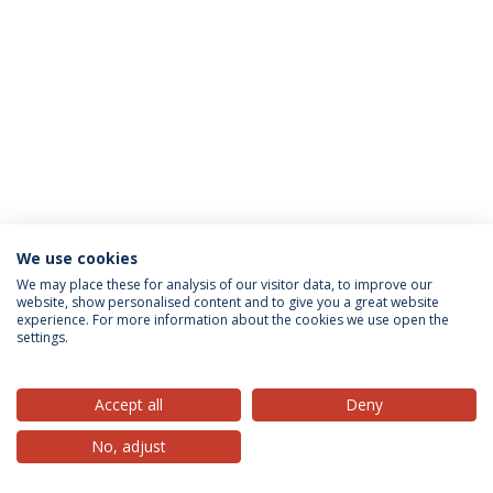
We use cookies
Política de Privacidade
Termos & Condições
We may place these for analysis of our visitor data, to improve our
website, show personalised content and to give you a great website
Direitos do Titular dos Dados
experience. For more information about the cookies we use open the
settings.
Accept all
Deny
© 2026 Universidade Católica Portuguesa
No, adjust