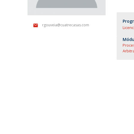
Mestrado em Direito | Fiscal
Mestrado em Direito | Forense
Master of Transnational Law
Prog
rgouveia@cuatrecasas.com
Licenc
Módul
Proces
Arbitr