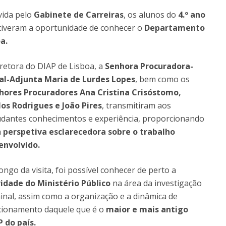
vida pelo
Gabinete de Carreiras
, os alunos do
4.º ano
tiveram a oportunidade de conhecer o
Departamento
a.
retora do DIAP de Lisboa, a
Senhora Procuradora-
al-Adjunta Maria de Lurdes Lopes
, bem como os
hores Procuradores Ana Cristina Crisóstomo,
los Rodrigues e João Pires
, transmitiram aos
udantes conhecimentos e experiência, proporcionando
a
perspetiva esclarecedora sobre o trabalho
envolvido.
ongo da visita, foi possível conhecer de perto a
vidade do Ministério Público
na área da investigação
inal, assim como a organização e a dinâmica de
cionamento daquele que é o
maior e mais antigo
P do país.