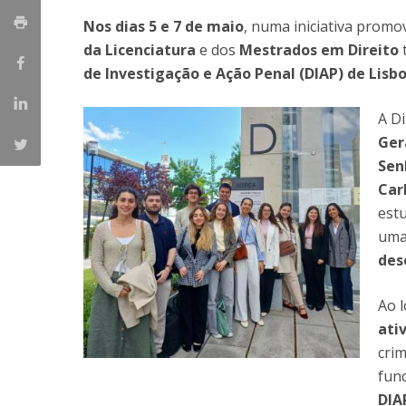
Mestrado em Direito | Fiscal
Nos dias 5 e 7 de maio
, numa iniciativa promo
Mestrado em Direito | Forense
da Licenciatura
Master of Transnational Law
e dos
Mestrados em Direito
de Investigação e Ação Penal (DIAP) de Lisbo
A Di
Ger
Sen
Car
est
um
des
Ao l
ati
crim
fun
DIA