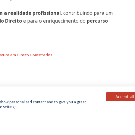
 a realidade profissional
, contribuindo para um
do Direito
e para o enriquecimento do
percurso
atura em Direito
Mestrados
Accept all
, show personalised content and to give you a great
 settings.
Política de Privacidade
Termos & Condições
Direitos do Titular dos Dados