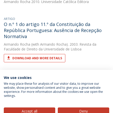
Armando Rocha
2010. Universidade Católica Editora
ARTIGO
O n.º 1 do artigo 11.º da Constituição da
República Portuguesa: Ausência de Recepção
Normativa
Armando Rocha
(with Armando Rocha). 2003. Revista da
Faculdade de Direito da Universidade de Lisboa
DOWNLOAD AND MORE DETAILS
We use cookies
We may place these for analysis of our visitor data, to improve our
website, show personalised content and to give you a great website
experience. For more information about the cookies we use open the
Política de Privacidade
Termos & Condições
settings.
Direitos do Titular dos Dados
Accept all
Deny