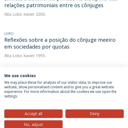
relações patrimoniais entre os cônjuges
Rita Lobo Xavier
2000.
LIVRO
Reflexões sobre a posição do cônjuge meeiro
em sociedades por quotas
Rita Lobo Xavier
1993.
We use cookies
We may place these for analysis of our visitor data, to improve our
website, show personalised content and to give you a great website
experience. For more information about the cookies we use open the
Política de Privacidade
Termos & Condições
settings.
Direitos do Titular dos Dados
Accept all
Deny
No, adjust