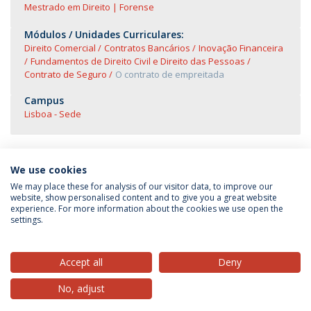
Mestrado em Direito | Forense
Módulos / Unidades Curriculares:
Direito Comercial
Contratos Bancários
Inovação Financeira
Fundamentos de Direito Civil e Direito das Pessoas
Contrato de Seguro
O contrato de empreitada
Campus
Lisboa - Sede
We use cookies
We may place these for analysis of our visitor data, to improve our
website, show personalised content and to give you a great website
experience. For more information about the cookies we use open the
Política de Privacidade
Termos & Condições
settings.
Direitos do Titular dos Dados
Accept all
Deny
No, adjust
© 2026 Universidade Católica Portuguesa