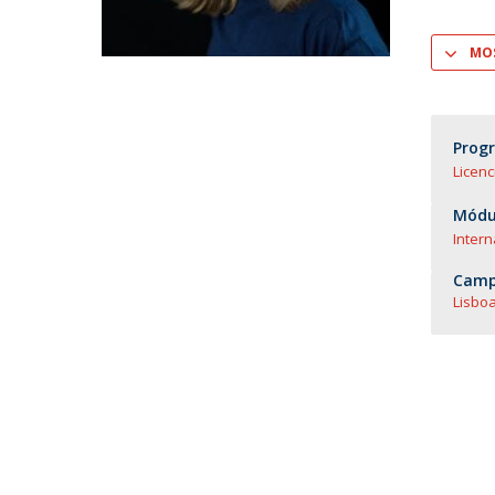
Mestrado em Direito | Fiscal
Mestrado em Direito | Forense
MOS
Master of Transnational Law
Prog
Licenc
Módul
Intern
Camp
Lisboa