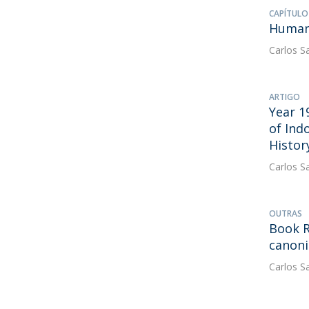
CAPÍTULO
Humani
Carlos S
ARTIGO
Year 1
of Ind
Histor
Carlos S
OUTRAS
Book R
canoni
Carlos S