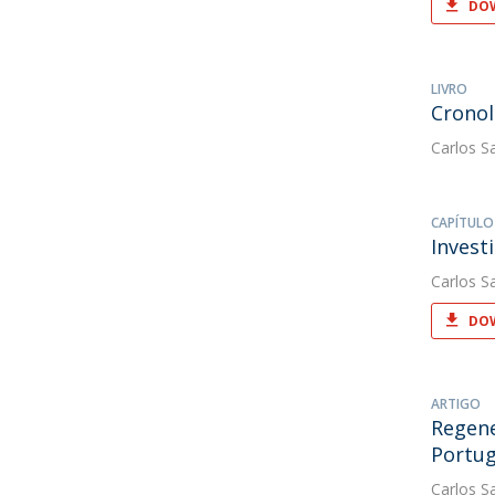
DOW
LIVRO
Cronol
Carlos S
CAPÍTULO
Invest
Carlos S
DOW
ARTIGO
Regene
Portug
Carlos S