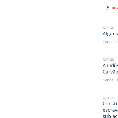
DOW
ARTIGO
Alguns
Carlos S
ARTIGO
A indú
Carvão
Carlos S
OUTRAS
Consti
escrav
subjac