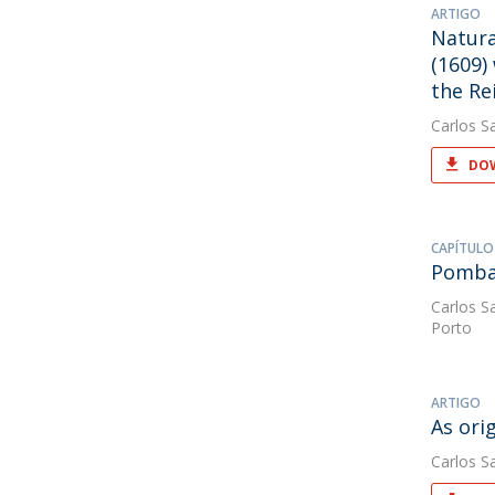
ARTIGO
Natura
(1609)
the Rei
Carlos S
DOW
CAPÍTULO
Pombal
Carlos S
Porto
ARTIGO
As ori
Carlos S