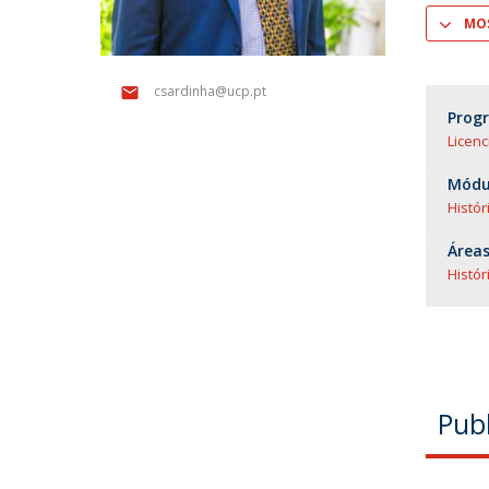
Mestrado em Direito | Fiscal
MOS
Mestrado em Direito | Forense
Master of Transnational Law
csardinha@ucp.pt
Prog
Licenc
Módul
Histór
Áreas
Histór
Pub