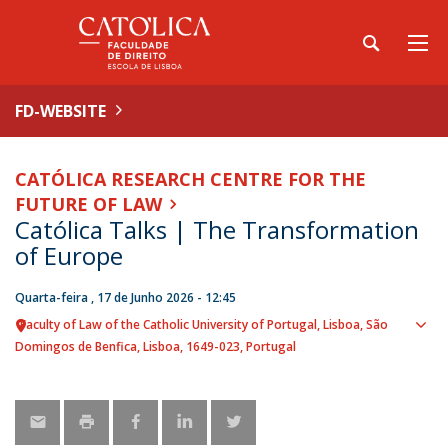
FD-WEBSITE
CATÓLICA RESEARCH CENTRE FOR THE
FUTURE OF LAW
Católica Talks | The Transformation
of Europe
Quarta-feira , 17 de Junho 2026 - 12:45
Faculty of Law of the Catholic University of Portugal
Lisboa
São
Ver
Domingos de Benfica, Lisboa
1649-023
Portugal
loca