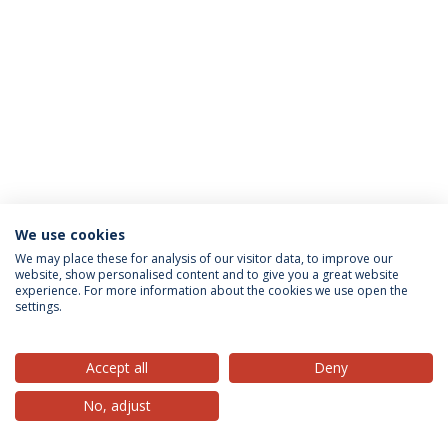
We use cookies
Política de Privacidade
Termos & Condições
We may place these for analysis of our visitor data, to improve our
website, show personalised content and to give you a great website
Direitos do Titular dos Dados
experience. For more information about the cookies we use open the
settings.
Accept all
Deny
© 2026 Universidade Católica Portuguesa
No, adjust