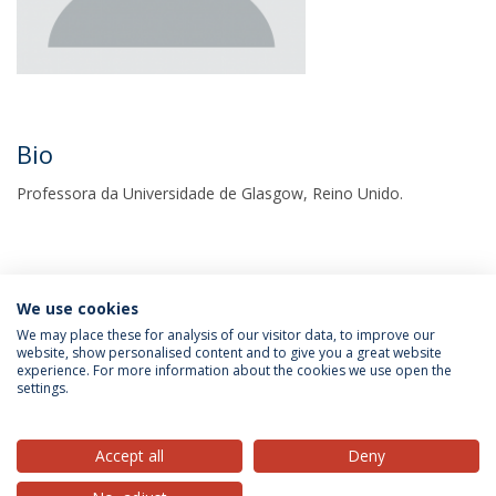
Bio
Professora da Universidade de Glasgow, Reino Unido.
We use cookies
We may place these for analysis of our visitor data, to improve our
website, show personalised content and to give you a great website
experience. For more information about the cookies we use open the
Política de Privacidade
Termos & Condições
settings.
Direitos do Titular dos Dados
Accept all
Deny