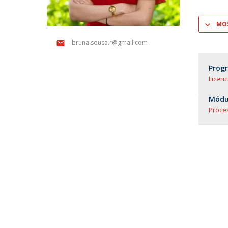
Mestrado em Direito | Fiscal
Mestrado em Direito | Forense
MOS
Master of Transnational Law
bruna.sousa.r@gmail.com
Prog
Licenc
Módul
Proce