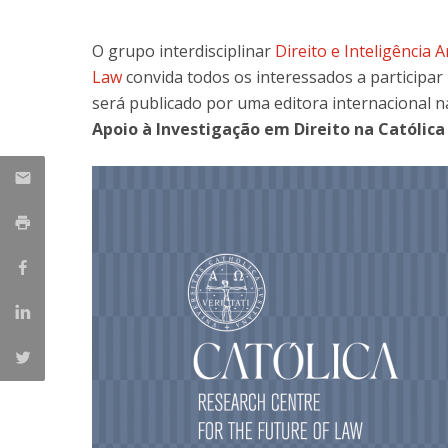
Mestrado em Direito | Fiscal
Mestrado em Direito | Forense
O grupo interdisciplinar
Direito e Inteligência Ar
Master of Transnational Law
Law
convida todos os interessados a participar 
será publicado por uma editora internacional 
Apoio à Investigação em Direito na Católica