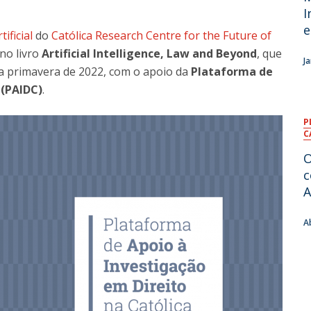
I
e
tificial
do
Católica Research Centre for the Future of
no livro
Artificial Intelligence, Law and Beyond
, que
J
na primavera de 2022, com o apoio da
Plataforma de
 (PAIDC)
.
P
C
O
c
A
A