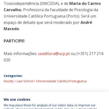
Toxicodependência (EMCDDA), e de
Maria do Carmo
Carvalho
, Professora da Faculdade de Psicologia da
Universidade Católica Portuguesa (Porto). Será um
espaço de debate que será moderado por
André
Macedo
.
PARTICIPE!
Mais informações:
uceditora@ucp.pt
ou (+351) 217 214
020
Categories:
Faculty
Law School
Universidade Católica Portuguesa
We use cookies
LATEST NEWS
We may place these for analysis of our visitor data, to improve our