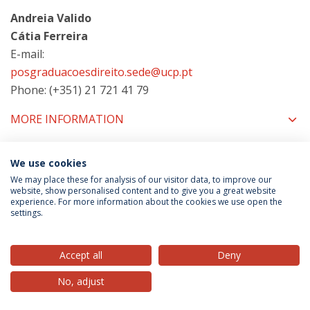
Andreia Valido
Cátia Ferreira
E-mail:
posgraduacoesdireito.sede@ucp.pt
Phone: (+351) 21 721 41 79
MORE INFORMATION
We use cookies
COORDINATORS
We may place these for analysis of our visitor data, to improve our
website, show personalised content and to give you a great website
experience. For more information about the cookies we use open the
settings.
Privacy Policy
Terms & Conditions
Rights of Data Subjects
Accept all
Deny
No, adjust
© 2026 Universidade Católica Portuguesa