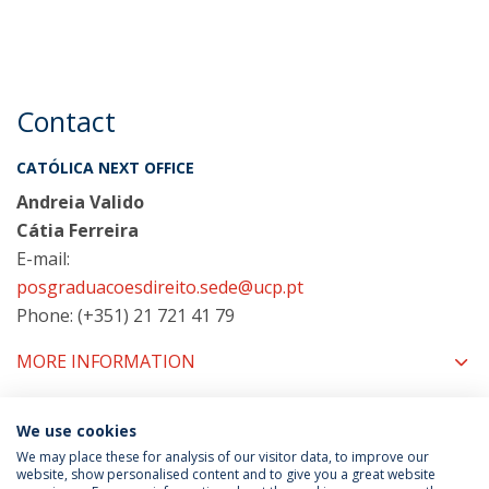
Contact
CATÓLICA NEXT OFFICE
Andreia Valido
Cátia Ferreira
E-mail:
posgraduacoesdireito.sede@ucp.pt
Phone: (+351) 21 721 41 79
MORE INFORMATION
We use cookies
COORDINATORS
We may place these for analysis of our visitor data, to improve our
website, show personalised content and to give you a great website