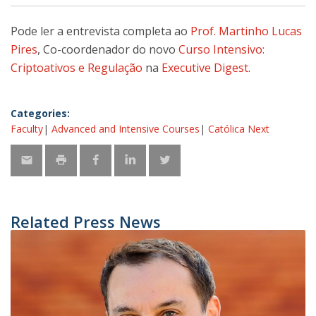
Pode ler a entrevista completa ao
Prof. Martinho Lucas
Pires
, Co-coordenador do novo
Curso Intensivo:
Criptoativos e Regulação
na
Executive Digest
.
Categories:
Faculty
Advanced and Intensive Courses
Católica Next
Related Press News