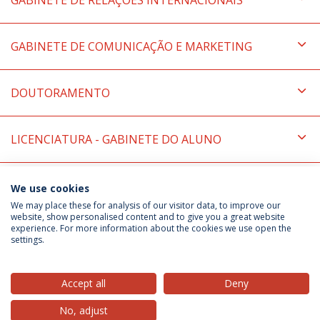
GABINETE DE RELAÇÕES INTERNACIONAIS
GABINETE DE COMUNICAÇÃO E MARKETING
DOUTORAMENTO
LICENCIATURA - GABINETE DO ALUNO
UNIVERSIDADE CATÓLICA PORTUGUESA
We use cookies
We may place these for analysis of our visitor data, to improve our
website, show personalised content and to give you a great website
experience. For more information about the cookies we use open the
Política de Privacidade
Termos & Condições
settings.
Direitos do Titular dos Dados
Accept all
Deny
No, adjust