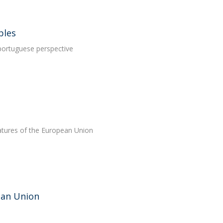
ples
portuguese perspective
features of the European Union
pean Union