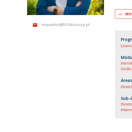
Mestrado em Direito | Fiscal
Mestrado em Direito | Forense
MOS
Master of Transnational Law
miquadros@fd.lisboa.ucp.pt
Prog
Licenc
Módul
Introd
União
Áreas
Direit
Sub-á
Direi
Intern