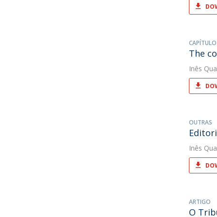
DOW
CAPÍTULO
The co
Inês Qua
DOW
OUTRAS
Editor
Inês Qua
DOW
ARTIGO
O Trib