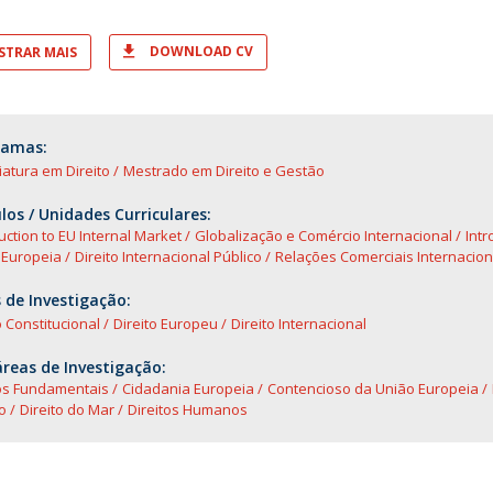
DOWNLOAD CV
TRAR MAIS
ramas:
iatura em Direito
Mestrado em Direito e Gestão
os / Unidades Curriculares:
uction to EU Internal Market
Globalização e Comércio Internacional
Intr
 Europeia
Direito Internacional Público
Relações Comerciais Internacion
 de Investigação:
o Constitucional
Direito Europeu
Direito Internacional
reas de Investigação:
tos Fundamentais
Cidadania Europeia
Contencioso da União Europeia
o
Direito do Mar
Direitos Humanos