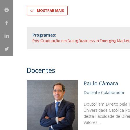
Mestrado em Direito | Fiscal
Mestrado em Direito | Forense
MOSTRAR MAIS
Master of Transnational Law
Programas:
Pós-Graduação em Doing Business in Emerging Markets
Docentes
Paulo Câmara
Docente Colaborador
Doutor em Direito pela 
Universidade Católica P
desta Faculdade de Direi
Valores…