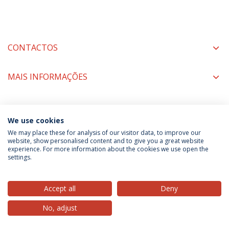
CONTACTOS
MAIS INFORMAÇÕES
COORDENAÇÃO
We use cookies
We may place these for analysis of our visitor data, to improve our
website, show personalised content and to give you a great website
experience. For more information about the cookies we use open the
Política de Privacidade
Termos & Condições
settings.
Direitos do Titular dos Dados
Accept all
Deny
No, adjust
© 2026 Universidade Católica Portuguesa