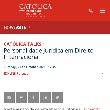
FD-WEBSITE
CATÓLICA TALKS
Personalidade Jurídica em Direito
Internacional
Tuesday , 26 de October 2021 - 12:45
ONLINE
Portugal
Sho
map
Neste espaço de debate aberto e informal,
Armando