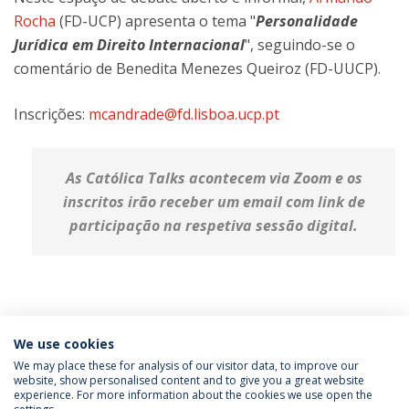
Rocha
(FD-UCP) apresenta o tema "
Personalidade
Jurídica em Direito Internacional
", seguindo-se o
comentário de Benedita Menezes Queiroz (FD-UUCP).
Inscrições:
mcandrade@fd.lisboa.ucp.pt
As Católica Talks acontecem via Zoom e os
inscritos irão receber um email com link de
participação na respetiva sessão digital.
Categories:
Católica Research Centre For The Future of Law
We use cookies
Católica Talks
Law
School
Talks
We may place these for analysis of our visitor data, to improve our
website, show personalised content and to give you a great website
experience. For more information about the cookies we use open the