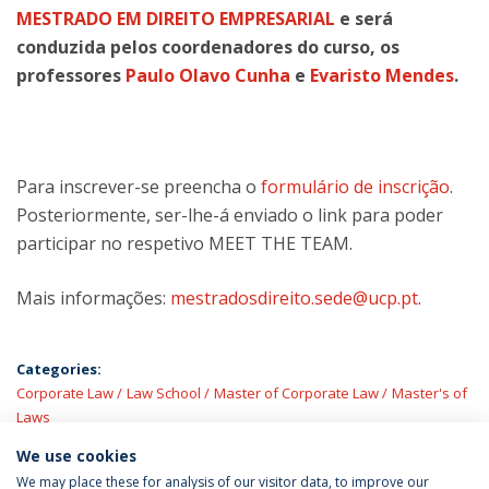
MESTRADO EM DIREITO EMPRESARIAL
e será
conduzida pelos coordenadores do curso, os
professores
Paulo Olavo Cunha
e
Evaristo Mendes
.
Para inscrever-se preencha o
formulário de inscrição
.
Posteriormente, ser-lhe-á enviado o link para poder
participar no respetivo MEET THE TEAM.
Mais informações:
mestradosdireito.sede@ucp.pt
.
Categories:
Corporate Law
Law School
Master of Corporate Law
Master's of
Laws
We use cookies
LATEST NEWS
We may place these for analysis of our visitor data, to improve our